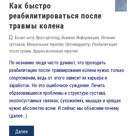
Как быстро
реабилитироваться после
травмы колена
Болит нога
,
Врач-ортопед
,
Вывихи
,
Информация
,
Лечение
суставов
,
Мануальная терапия
,
Ортомедцентр
,
Реабилитация
после травм
,
Ударно-волновая терапия
По незнанию люди часто думают, что проходить
реабилитацию после травмирования колена нужно только
спортсменам, ведь от этого зависит их карьера и
заработок. Но это ошибочное суждение. Лечить
образовавшиеся проблемы в структуре сустава,
околосуставных связках, сухожилиях, мышцах и хрящах
нужно абсолютно всем. И сейчас мы объясним почему.
(далее…)
Далее