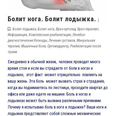
Болит нога. Болит лодыжка.
Болит лодыжка
,
Болит нога
,
Врач-ортопед
,
Врач-терапевт
,
Информация
,
Комплексная реабилитация
,
Лечебно-
диагностические блокады
,
Лечение суставов
,
Мануальная
терапия
,
Мышечные боли
,
Ортомедцентр
,
Реабилитация после
травм
Ежедневно в обычной жизни, человек проводит много
время стоя и если вы страдаете от боли в ногах и
лодыжке, этот факт может отрицательно повлиять на
вашу жизнь. Эта боль может вызвать страх и страдания,
когда вы поднимаетесь по лестнице, проходите квартал до
офиса или даже едете на машине. Боль в ногах и
лодыжках может быть вызвана различными причинами.
Почему я испытываю боль в ноге и лодыжке? Ваши ноги и
лодыжки представляют собой сложные механические