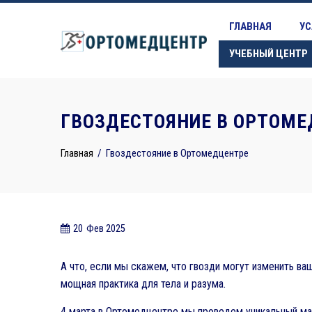
Skip
to
ГЛАВНАЯ
УС
content
УЧЕБНЫЙ ЦЕНТР
ГВОЗДЕСТОЯНИЕ В ОРТОМЕ
Главная
Гвоздестояние в Ортомедцентре
20
Фев 2025
А что, если мы скажем, что гвозди могут изменить ва
мощная практика для тела и разума.
4 марта в Ортомедцентре мы проведем уникальный мас