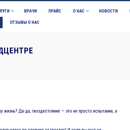
ЛУГИ
ВРАЧИ
ПРАЙС
О НАС
НОВОСТИ
ОТЗЫВЫ О НАС
ДЦЕНТРЕ
шу жизнь? Да-да, гвоздестояние — это не просто испытание, а
тер-класс по стоянию на гвоздях! И если вы ещё не