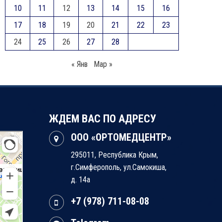
10
11
12
13
14
15
16
17
18
19
20
21
22
23
24
25
26
27
28
« Янв
Мар »
ЖДЕМ ВАС ПО АДРЕСУ
ООО «ОРТОМЕДЦЕНТР»
295011, Республика Крым,
г.Симферополь, ул.Самокиша,
д. 14а
+7 (978) 711-08-08