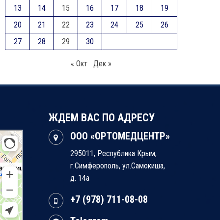
13
14
15
16
17
18
19
20
21
22
23
24
25
26
27
28
29
30
« Окт
Дек »
ЖДЕМ ВАС ПО АДРЕСУ
ООО «ОРТОМЕДЦЕНТР»
295011, Республика Крым,
г.Симферополь, ул.Самокиша,
д. 14а
+7 (978) 711-08-08