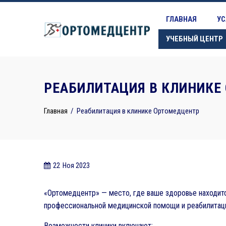
Skip
to
ГЛАВНАЯ
УС
content
УЧЕБНЫЙ ЦЕНТР
РЕАБИЛИТАЦИЯ В КЛИНИКЕ
Главная
Реабилитация в клинике Ортомедцентр
22
Ноя 2023
«Ортомедцентр» — место, где ваше здоровье находит
профессиональной медицинской помощи и реабилитаци
Возможности клиники включают: